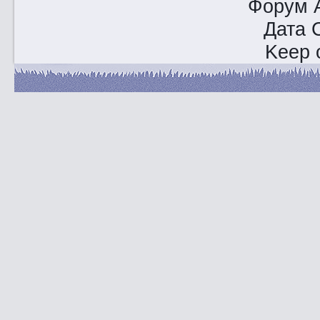
Форум A
Дата 
Keep o