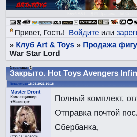
Клуб A&T
👮🏻 Правила
😃 Справ
Войдите
зарег
Привет, Гость!
или
Клуб Art & Toys
Продажа фигу
»
»
War Star Lord
Страница:
1
Закрытo. Hot Toys Avengers Infin
Поделиться
18.08.2021 10:18
Master Dront
Полный комплект, от
Коллекционер
+Магистр+
Отправка почтой пос
Сбербанка,
Откуда:
Moscow