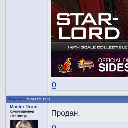
0
Поделиться
23.08.2021 12:43
Master Dront
Продан.
Коллекционер
+Магистр+
0