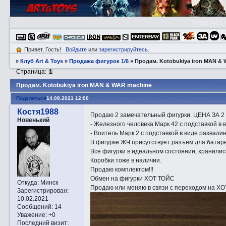
Клуб A&T
Привет, Гость!
Войдите
или
зарегистрируйтесь
.
»
Клуб Art & Toys
»
Продажа фигурок 1/6
»
Прoдам. Kotobukiya iron MAN &
Страница:
1
Прoдам. Kotobukiya iron MAN & WAR machine
Поделиться
14.08.2021 12:00
Костя1988
Продаю 2 замечательный фигурки. ЦЕНА ЗА 2
Новенький
- Железного человека Марк 42 с подставкой в 
- Воитель Марк 2 с подставкой в виде развали
В фигурке ЖЧ присутствует разъем для батарее
Все фигурки в идеальном состоянии, хранили
Коробки тоже в наличии.
Продаю комплектом!!!
Обмен на фигурки ХОТ ТОЙС
Откуда:
Минск
Продаю или меняю в связи с переходом на Х
Зарегистрирован
:
10.02.2021
Сообщений:
14
Уважение:
+0
Последний визит: