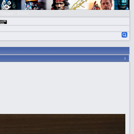
страция
Войти
1