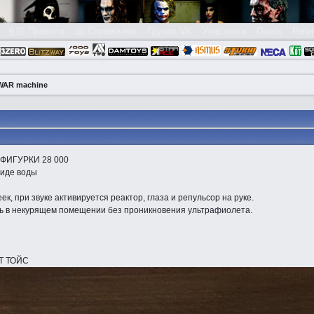
👮🏻 Правила
😃 Справочник
Группа VK
Участники
Поиск
Реги
 WAR machine
 ФИГУРКИ 28 000
виде воды
н
к, при звуке активируется реактор, глаза и репульсор на руке.
сь в некурящем помещении без проникновения ультрафиолета.
ОТ ТОЙС