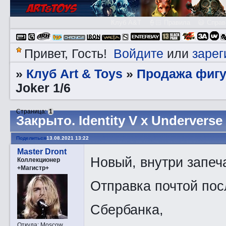
Клуб A&T
👮🏻 Правила
😃 Справ
Войдите
зарег
Привет, Гость!
или
Клуб Art & Toys
Продажа фигу
»
»
Joker 1/6
Страница:
1
Закрытo. Identity V x Underverse 
Поделиться
13.08.2021 13:22
Master Dront
Новый, внутри запеч
Коллекционер
+Магистр+
Отправка почтой пос
Сбербанка,
Откуда:
Moscow