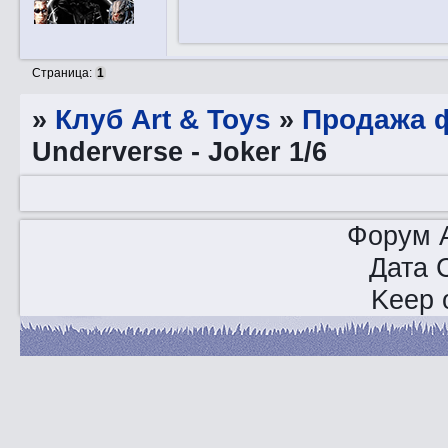
Страница:
1
»
Клуб Art & Toys
»
Продажа ф
Underverse - Joker 1/6
Форум A
Дата 
Keep o