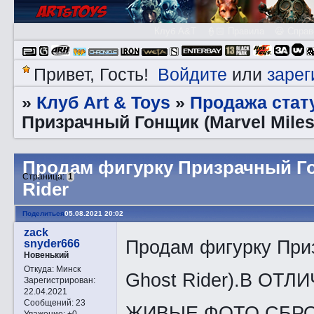
Клуб A&T
👮🏻 Правила
😃 Справ
Войдите
зарег
Привет, Гость!
или
Клуб Art & Toys
Продажа стату
»
»
Призрачный Гонщик (Marvel Milest
Продам фигурку Призрачный Гон
Страница:
1
Rider
Поделиться
05.08.2021 20:02
zack
Продам фигурку Приз
snyder666
Новенький
Откуда:
Минск
Ghost Rider).В ОТ
Зарегистрирован
:
22.04.2021
Сообщений:
23
ЖИВЫЕ ФОТО СБРОШ
Уважение:
+0