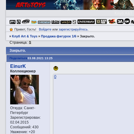
Клуб A&T
Привет, Гость!
Войдите
или
зарегистрируйтесь
.
»
Клуб Art & Toys
»
Продажа фигурок 1/6
»
Закрытo.
Страница:
1
Закрытo.
Поделиться
03.08.2021 13:25
EinurK
Коллекционер
0
Откуда:
Санкт-
Петербург
Зарегистрирован
:
02.04.2015
Сообщений:
430
Уважение:
+20