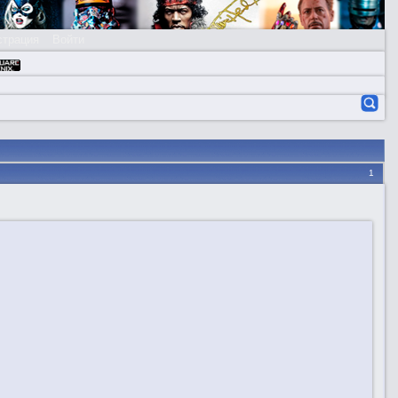
страция
Войти
1