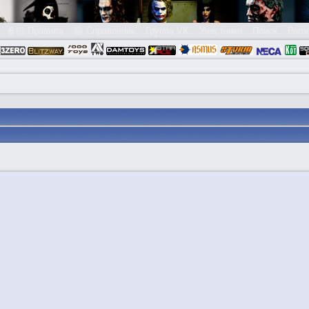
👮🏻 Правила
😃 Справочник
Группа VK
Участники
Поиск
Реги