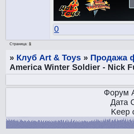
0
Страница:
1
»
Клуб Art & Toys
»
Продажа ф
America Winter Soldier - Nick F
Форум A
Дата 
Keep o