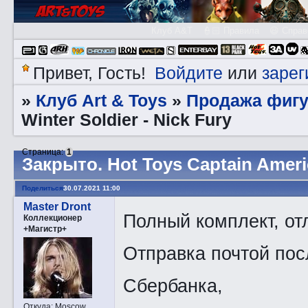
Клуб A&T
👮🏻 Правила
😃 Справ
Войдите
зарег
Привет, Гость!
или
Клуб Art & Toys
Продажа фигу
»
»
Winter Soldier - Nick Fury
Страница:
1
Закрытo. Hot Toys Captain Americ
Поделиться
30.07.2021 11:00
Master Dront
Полный комплект, от
Коллекционер
+Магистр+
Отправка почтой пос
Сбербанка,
Откуда:
Moscow