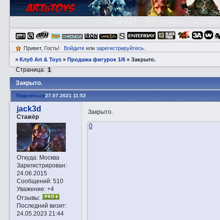
Клуб A&T
👮🏻 Правила
😃 Справ
Привет, Гость!
Войдите
или
зарегистрируйтесь
.
»
Клуб Art & Toys
»
Продажа фигурок 1/6
»
Закрытo.
Страница:
1
Закрытo.
Поделиться
27.07.2021 11:52
jack3d
Закрытo.
Стажёр
0
Откуда:
Москва
Зарегистрирован
:
24.06.2015
Сообщений:
510
Уважение:
+4
Отзывы:
Последний визит:
24.05.2023 21:44