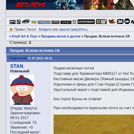
Клуб A&T
Привет, Гость!
Войдите
или
зарегистрируйтесь
.
»
Клуб Art & Toys
»
Продажа аксов и допов
»
Прoдам. Всякая всячина 1/6
Страница:
1
Прoдам. Всякая всячина 1/6
Поделиться
27.07.2021 08:11
STAN
Подам несколько лотов:
Новенький
Подставку для Терминатора MMS117 от Hot Toy
Кастомные маски Джокера (Темный рыцарь) 1/6 
Наручники и сфера для Стар Лорда (Стражи Гал
Хрустальный череп с подставкой для Индианы 
Без торга! Бронь не ставлю!
При необходимости пересылки почта за счет 
Откуда:
Иркутск
Зарегистрирован
:
08.01.2017
Сообщений:
73
Уважение:
+0
Последний визит: