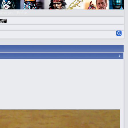
страция
Войти
1