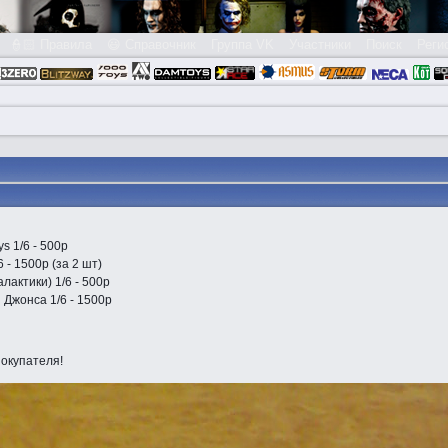
👮🏻 Правила
😃 Справочник
Группа VK
Участники
Поиск
Реги
s 1/6 - 500р
- 1500р (за 2 шт)
актики) 1/6 - 500р
Джонса 1/6 - 1500р
покупателя!