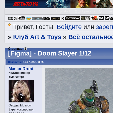
Клуб A&T
👮🏻 Правила
😃 Справ
Войдите
зарег
Привет, Гость!
или
Клуб Art & Toys
Всё остально
»
»
Страница:
1
[Figma] - Doom Slayer 1/12
Поделиться
13.07.2021 09:08
Master Dront
Коллекционер
+Магистр+
Откуда:
Moscow
Зарегистрирован
: