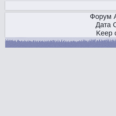
Форум A
Дата 
Keep o