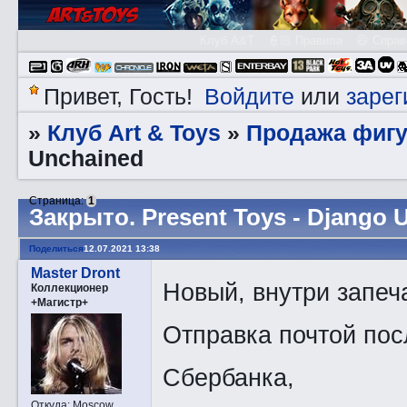
Клуб A&T
👮🏻 Правила
😃 Справ
Войдите
зарег
Привет, Гость!
или
Клуб Art & Toys
Продажа фигу
»
»
Unchained
Страница:
1
Закрытo. Present Toys - Django 
Поделиться
12.07.2021 13:38
Master Dront
Новый, внутри запеч
Коллекционер
+Магистр+
Отправка почтой пос
Сбербанка,
Откуда:
Moscow