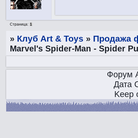
Страница:
1
»
Клуб Art & Toys
»
Продажа ф
Marvel's Spider-Man - Spider P
Форум A
Дата 
Keep o