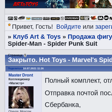
Клуб A&T
👮🏻 Правила
😃 Справ
Войдите
зарег
Привет, Гость!
или
Клуб Art & Toys
Продажа фигу
»
»
Spider-Man - Spider Punk Suit
Страница:
1
Закрытo. Hot Toys - Marvel's Spi
Поделиться
10.07.2021 11:26
Master Dront
Полный комплект, от
Коллекционер
+Магистр+
Отправка почтой пос
Сбербанка,
Откуда:
Moscow