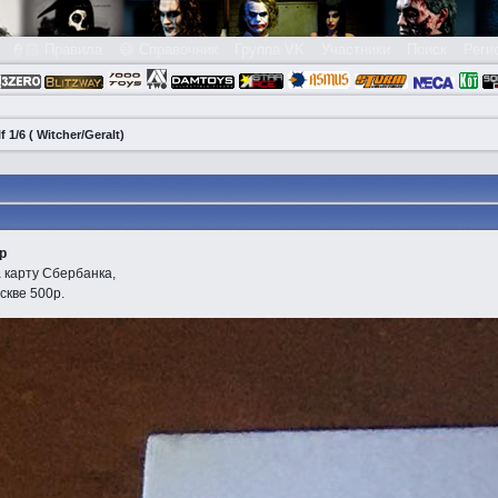
👮🏻 Правила
😃 Справочник
Группа VK
Участники
Поиск
Реги
 1/6 ( Witcher/Geralt)
р
 карту Сбербанка,
скве 500р.