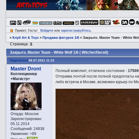
Клуб A&T
Привет, Гость!
Войдите
или
зарегистрируйтесь
.
»
Клуб Art & Toys
»
Продажа фигурок 1/6
»
Закрытo. Master Team - White Wolf
Страница:
1
Закрытo. Master Team - White Wolf 1/6 ( Witcher/Geralt)
Поделиться
08.07.2021 11:15
Master Dront
Полный комплект, отличное состояние -
17500
Коллекционер
Отправка почтой после полной предоплаты на
+Магистр+
либо встреча в Москве, возможен курьер по Мо
Откуда:
Moscow
Зарегистрирован
:
05.11.2014
Сообщений:
24838
Уважение:
+89