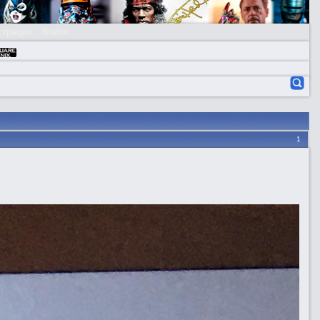
страция
Войти
1