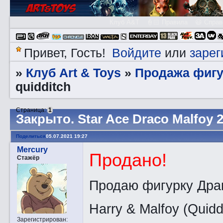
Клуб A&T
👮🏻 Правила
😃 Справ
Войдите
зарег
Привет, Гость!
или
Клуб Art & Toys
Продажа фигу
»
»
quidditch
Страница:
1
Закрытo. Star Ace Draco Malfoy 2
Поделиться
05.07.2021 19:27
Mercury
Продано!
Стажёр
Продаю фигурку Драк
Harry & Malfoy (Quidd
Зарегистрирован
: