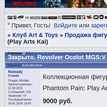
Клуб A&T
👮🏻 Правила
😃 Справ
Войдите
зарег
Привет, Гость!
или
Клуб Art & Toys
Продажа фигу
»
»
(Play Arts Kai)
2
3
»
Страница:
1
Закрытo. Revolver Ocelot MGS:V (
Поделиться
01.07.2021 05:00
Nobody
Коллекционная фигурк
Стажёр
Откуда:
Москва
Зарегистрирован
:
Phantom Pain: Play A
21.06.2021
Сообщений:
104
Уважение:
+0
9000 руб.
Последний визит:
19.01.2026 19:40