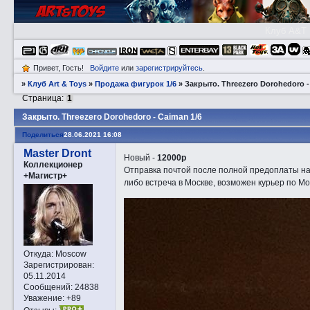
Клуб A&T
Привет, Гость!
Войдите
или
зарегистрируйтесь
.
»
Клуб Art & Toys
»
Продажа фигурок 1/6
»
Закрытo. Threezero Dorohedoro -
Страница:
1
Закрытo. Threezero Dorohedoro - Caiman 1/6
Поделиться
28.06.2021 16:08
Master Dront
Новый -
12000р
Коллекционер
Отправка почтой после полной предоплаты на
+Магистр+
либо встреча в Москве, возможен курьер по Мо
Откуда:
Moscow
Зарегистрирован
:
05.11.2014
Сообщений:
24838
Уважение:
+89