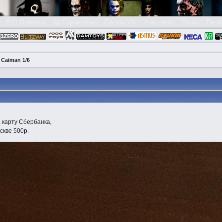
👮🏻 Правила
😃 Справочник
Группа VK
Участники
Поиск
Реги
 Caiman 1/6
 карту Сбербанка,
скве 500р.