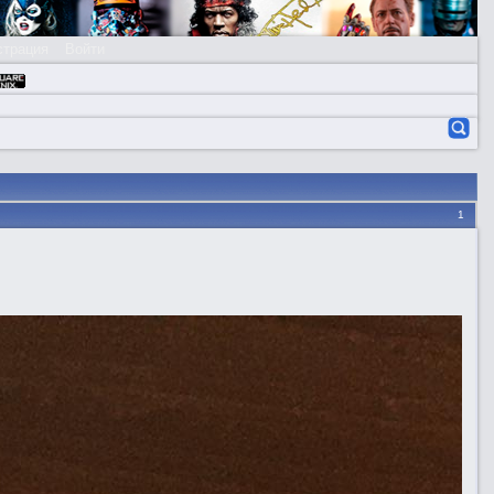
страция
Войти
1