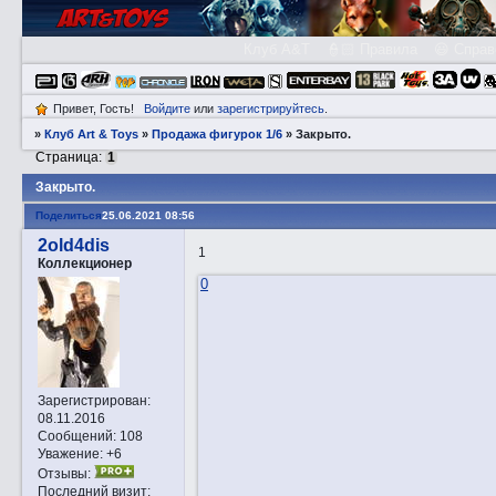
Клуб A&T
👮🏻 Правила
😃 Справ
Привет, Гость!
Войдите
или
зарегистрируйтесь
.
»
Клуб Art & Toys
»
Продажа фигурок 1/6
»
Закрытo.
Страница:
1
Закрытo.
Поделиться
25.06.2021 08:56
2old4dis
1
Коллекционер
0
Зарегистрирован
:
08.11.2016
Сообщений:
108
Уважение:
+6
Отзывы:
Последний визит: