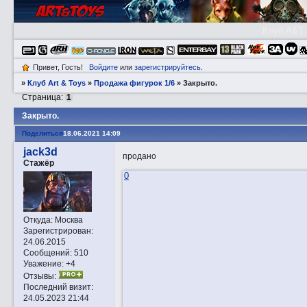
Клуб A&T
Привет, Гость!
Войдите
или
зарегистрируйтесь
.
»
Клуб Art & Toys
»
Продажа фигурок 1/6
»
Закрытo.
Страница:
1
Закрытo.
Поделиться
18.06.2021 14:09
jack3d
продано
Стажёр
0
Откуда:
Москва
Зарегистрирован
:
24.06.2015
Сообщений:
510
Уважение:
+4
Отзывы:
Последний визит:
24.05.2023 21:44