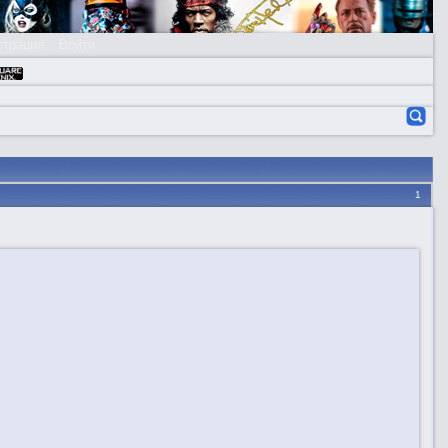
страция
Войти
1