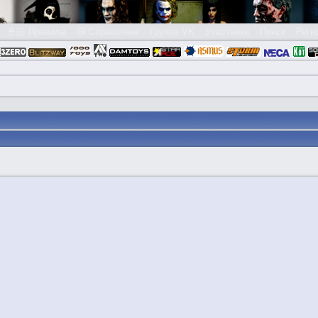
👮🏻 Правила
😃 Справочник
Группа VK
Участники
Поиск
Реги