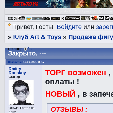
Клуб A&T
👮🏻 Правила
😃 Справ
Войдите
зарег
Привет, Гость!
или
Клуб Art & Toys
Продажа фигу
»
»
2
»
Страница:
1
Закрытo. ---
Поделиться
16.06.2021 16:17
Dmitry
ТОРГ возможен
,
Donskoy
Стажёр
оплаты !
НОВЫЙ
, в запе
ОТЗЫВЫ :
Откуда:
Ростов-на-
Дону