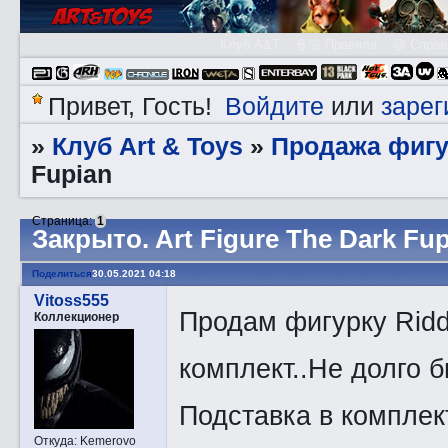
Клуб A&T
👮🏻 Правила
😃 Справ
Войдите
зарег
Привет, Гость!
или
Клуб Art & Toys
Продажа фигу
»
»
Fupian
Страница:
1
Закрытo. Art Figure The Dark Fu
Поделиться
30.05.2021 04:18
Vitoss555
Продам фигурку Ridd
Коллекционер
комплект..Не долго б
Подставка в комплек
Откуда:
Kemerovo