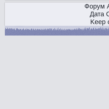
Форум A
Дата 
Keep o