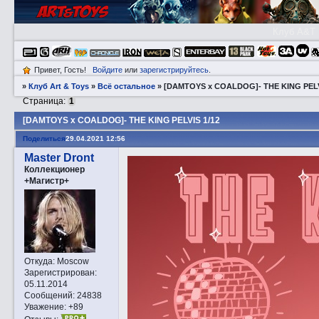
Клуб A&T
Привет, Гость!
Войдите
или
зарегистрируйтесь
.
»
Клуб Art & Toys
»
Всё остальное
»
[DAMTOYS x COALDOG]- THE KING PELV
Страница:
1
[DAMTOYS x COALDOG]- THE KING PELVIS 1/12
Поделиться
29.04.2021 12:56
Master Dront
Коллекционер
+Магистр+
Откуда:
Moscow
Зарегистрирован
:
05.11.2014
Сообщений:
24838
Уважение:
+89