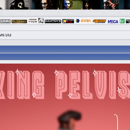
👮🏻 Правила
😃 Справочник
Группа VK
Участники
Поиск
Реги
IS 1/12