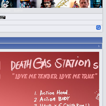
страция
Войти
1