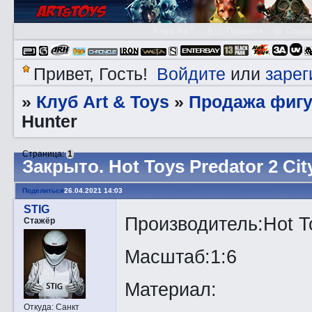
Клуб A&T
👮🏻 Правила
😃 Справ
Войдите
зарег
Привет, Гость!
или
Клуб Art & Toys
Продажа фигу
»
»
Hunter
Страница:
1
Закрытo. Hot Toys Predator 2 Cit
Поделиться
26.04.2021 14:03
STIG
Производитель:Hot T
Стажёр
Масштаб:1:6
Материал:
Откуда:
Санкт