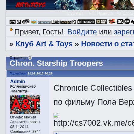
Клуб A&T
👮🏻 Правила
😃 Справ
Войдите
зарег
Привет, Гость!
или
Клуб Art & Toys
Новости о ста
»
»
Страница:
1
Chrоn. Starship Troopers
Поделиться
13.06.2015 20:29
Admin
Chronicle Collectibl
Коллекционер
+Магистр+
по фильму Пола Верх
Откуда:
Москва
Зарегистрирован
:
05.11.2014
Сообщений:
8844