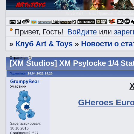
Клуб A&T
👮🏻 Правила
😃 Справ
Войдите
зарег
Привет, Гость!
или
Клуб Art & Toys
Новости о ста
»
»
Страница:
1
[XM Studios] XM Psylocke 1/4 Sta
Поделиться
24.04.2021 14:20
GrumpyBear
X
Участник
GHeroes Euro
Зарегистрирован
:
30.10.2016
Сообщений:
527