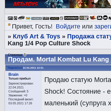
Клуб A&T
👮🏻 Правила
😃 Справ
Войдите
зарег
Привет, Гость!
или
Клуб Art & Toys
Продажа стату
»
»
Kang 1/4 Pop Culture Shock
Страница:
1
Прoдам. Mortal Kombat Lu Kang 
Поделиться
22.04.2021 22:51
Brain
Продаю статую Mortal
Только прибыл
Зарегистрирован
:
22.04.2021
Shock! Состояние - е
Сообщений:
5
Уважение:
+0
Последний визит:
маленький (супруга 
03.05.2021 17:26