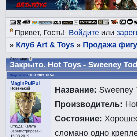
Клуб A&T
👮🏻 Правила
😃 Справ
Войдите
зарег
Привет, Гость!
или
Клуб Art & Toys
Продажа фигу
»
»
Страница:
1
Закрытo. Hot Toys - Sweeney To
Поделиться
18.04.2021 18:54
MaginPuiPui
Название:
Sweeney T
Новенький
Производитель:
Hot
Состояние:
Хорошее
Откуда:
Калуга
сломано одно крепле
Зарегистрирован
:
16.08.2019