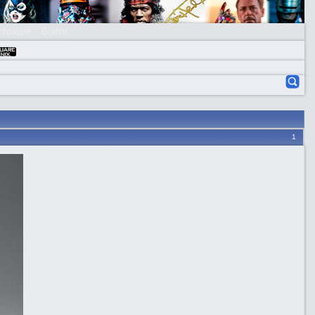
страция
Войти
1