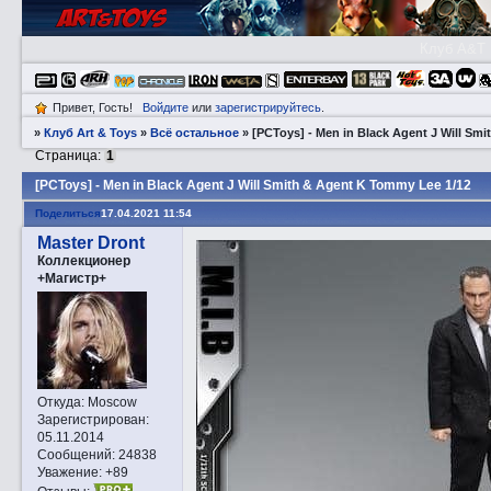
Клуб A&T
Привет, Гость!
Войдите
или
зарегистрируйтесь
.
»
Клуб Art & Toys
»
Всё остальное
»
[PCToys] - Men in Black Agent J Will Sm
Страница:
1
[PCToys] - Men in Black Agent J Will Smith & Agent K Tommy Lee 1/12
Поделиться
17.04.2021 11:54
Master Dront
Коллекционер
+Магистр+
Откуда:
Moscow
Зарегистрирован
:
05.11.2014
Сообщений:
24838
Уважение:
+89