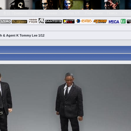
👮🏻 Правила
😃 Справочник
Группа VK
Участники
Поиск
Реги
ith & Agent K Tommy Lee 1/12