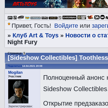
Клуб A&T
👮🏻 Правила
😃 Справ
Войдите
зарег
Привет, Гость!
или
Клуб Art & Toys
Новости о ста
»
»
Night Fury
Страница:
1
[Sideshow Collectibles] Toothless
Поделиться
14.04.2021 20:08
Mogilan
Полноценный анонс н
Участник
Sideshow Collectibles
Открытие предзаказо
Зарегистрирован
: