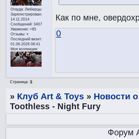
Откуда:
Люберцы
Зарегистрирован
:
Как по мне, овердох
14.11.2014
Сообщений:
3407
Уважение:
+85
0
Отзывы:
+
Последний визит:
01.06.2026 08:41
Моя коллекция:
Страница:
1
»
Клуб Art & Toys
»
Новости о
Toothless - Night Fury
Форум A