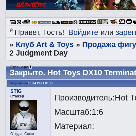
Клуб A&T
👮🏻 Правила
😃 Справ
Войдите
зарег
Привет, Гость!
или
Клуб Art & Toys
Продажа фигу
»
»
2 Judgment Day
Страница:
1
Закрытo. Hot Toys DX10 Termina
Поделиться
10.04.2021 01:56
STIG
Производитель:Hot T
Стажёр
Масштаб:1:6
Материал:
Откуда:
Санкт