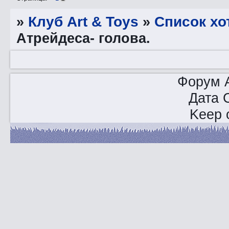
»
Клуб Art & Toys
»
Список хо
Атрейдеса- голова.
Форум A
Дата 
Keep o