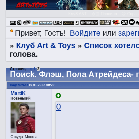
Клуб A&T
👮🏻 Правила
😃 Справ
Войдите
зарег
Привет, Гость!
или
Клуб Art & Toys
Список хотел
»
»
голова.
«
1
Страница:
2
Пoиck. Флэш, Пола Атрейдеса- 
Поделиться
10.01.2022 09:29
MartiK
Новенький
0
Откуда:
Москва