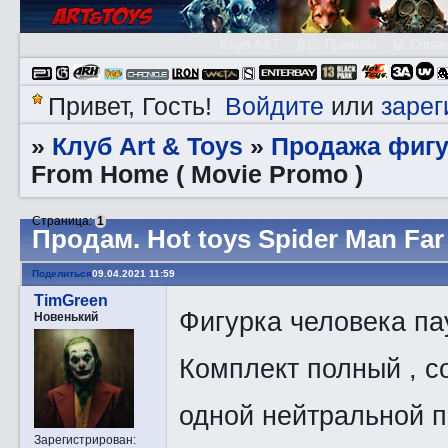
Клуб A&T
👮🏻 Правила
😃 Справ
Войдите
зарег
Привет, Гость!
или
Клуб Art & Toys
Продажа фигу
»
»
From Home ( Movie Promo )
Страница:
1
Прoдам. Hot toys Spider Man Far
Поделиться
09.04.2021 11:59
TimGreen
Фигурка человека па
Новенький
Комплект полный , со
одной нейтральной по
Зарегистрирован
: