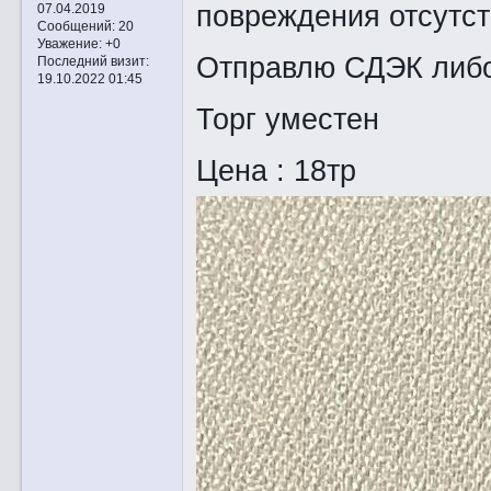
повреждения отсутст
07.04.2019
Сообщений:
20
Уважение:
+0
Отправлю СДЭК либо
Последний визит:
19.10.2022 01:45
Торг уместен
Цена : 18тр