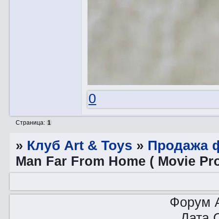
0
Страница:
1
»
Клуб Art & Toys
»
Продажа ф
Man Far From Home ( Movie Pr
Форум A
Дата 