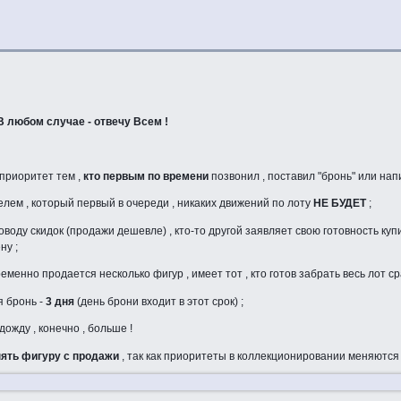
 В любом случае - отвечу Всем !
 приоритет тем ,
кто первым по времени
позвонил , поставил "бронь" или нап
елем , который первый в очереди , никаких движений по лоту
НЕ БУДЕТ
;
поводу скидок (продажи дешевле) , кто-то другой заявляет свою готовность куп
ну ;
еменно продается несколько фигур , имеет тот , кто готов забрать весь лот ср
я бронь -
3 дня
(день брони входит в этот срок) ;
дожду , конечно , больше !
нять фигуру с продажи
, так как приоритеты в коллекционировании меняютс