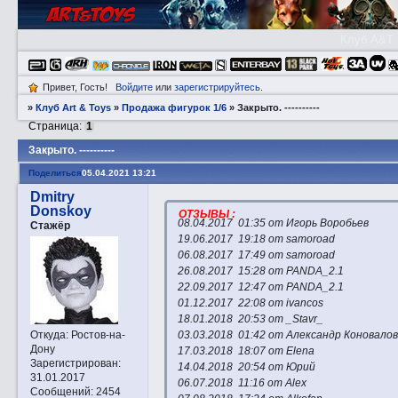
Клуб A&T
Привет, Гость!
Войдите
или
зарегистрируйтесь
.
»
Клуб Art & Toys
»
Продажа фигурок 1/6
»
Закрытo. ----------
Страница:
1
Закрытo. ----------
Поделиться
05.04.2021 13:21
Dmitry
Donskoy
ОТЗЫВЫ :
08.04.2017 01:35 от Игорь Воробьев
Стажёр
19.06.2017 19:18 от samoroad
06.08.2017 17:49 от samoroad
26.08.2017 15:28 от PANDA_2.1
22.09.2017 12:47 от PANDA_2.1
01.12.2017 22:08 от ivancos
18.01.2018 20:53 от _Stavr_
03.03.2018 01:42 от Александр Коновало
Откуда:
Ростов-на-
Дону
17.03.2018 18:07 от Elena
Зарегистрирован
:
14.04.2018 20:54 от Юрий
31.01.2017
06.07.2018 11:16 от Alex
Сообщений:
2454