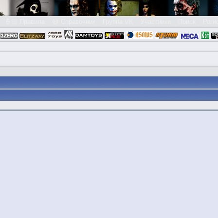
👮🏻 Правила
😃 Справочник
Группа VK
Участники
Поиск
Реги
в