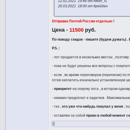
12.02.2021 19:46 от nikon_f1
20.03.2021 18:00 от Крейден
Отправка Почтой России отдельно !
Цена -
11500
руб.
По поводу скидок - пишите (будем думать) .
P.S. :
- лот продается в нескольких местах , поэтому
- пока не будут решены все вопросы с покупат
- если , во время переговоров (переписки) по 
готов заплатить изначально установленную це
-
приоритет
на покупку лота , в котором одновр
- никаких предоплат и задатков . Максимальна
- тех ,
кто уже что-нибудь покупал у меня
, по
- оставляю за собой
право в любой момент с
0