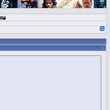
страция
Войти
1