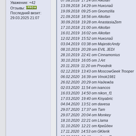
07.08.2018 17:24 от Alkofan
Уважение:
+42
13.09.2018 14:29 от Николай
Отзывы:
19.09.2018 09:25 от Gnomzilla
Последний визит:
21.09.2018 18:56 от Alkofan
29.03.2025 21:07
30.09.2018 19:28 от AnastasiaZem
17.10.2018 21:00 от Alkofan
16.01.2019 16:02 от Alkofan
12.02.2019 15:52 от Николай
03.04.2019 03:38 от MajesticAndy
08.10.2019 20:28 от EVIL JEDI
28.10.2019 22:41 от Cinnamonius
30.10.2019 16:05 от J.Art
20.11.2019 11:20 от Prvodnik
02.12.2019 13:43 от MoscowGeek Trooper
06.02.2020 16:39 от Vinok1981
26.02.2020 20:29 от Надежда
02.03.2020 11:54 от ivancos
16.03.2020 14:50 от nikon_f1
17.03.2020 19:40 от Kisyabric
04.04.2020 13:51 от davesa
29.07.2020 17:37 от Тат
29.07.2020 20:04 от Monkey
18.10.2020 22:21 от Llama
31.10.2020 12:21 от Крейден
17.11.2020 14:53 от GKlerik