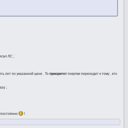
исал ЛС ;
ить лот по указанной цене . То
приоритет
покупки переходит к тому , кто
азу ;
я постоянно
!