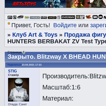
Клуб A&T
👮🏻 Правила
😃 Справ
Войдите
зарег
Привет, Гость!
или
Клуб Art & Toys
Продажа фигу
»
»
HUNTERS BERBAKAT ZV Test Typ
Страница:
1
Закрытo. Blitzway X BHEAD HU
Поделиться
23.03.2021 17:22
STIG
Производитель:Blitz
Стажёр
Масштаб:1:6
Материал:
Откуда:
Санкт