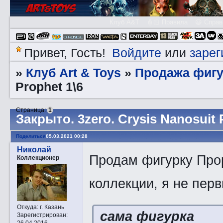
Клуб A&T
👮🏻 Правила
😃 Справ
Войдите
зарег
Привет, Гость!
или
Клуб Art & Toys
Продажа фигу
»
»
Prophet 1\6
Страница:
1
Закрытo. 3zerо. Crysis Nanosuit 
Поделиться
05.03.2021 00:28
Николай
Продам фигурку Прор
Коллекционер
коллекции, я не пер
Откуда:
г. Казань
сама фигурка
Зарегистрирован
:
26.04.2016