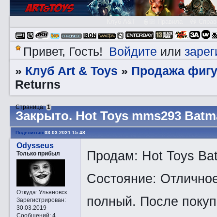
Клуб A&T
👮🏻 Правила
😃 Справ
Войдите
зарег
Привет, Гость!
или
Клуб Art & Toys
Продажа фигу
»
»
Returns
Страница:
1
Закрытo. Hot Toys mms293 Batm
Поделиться
03.03.2021 15:48
Odysseus
Продам: Hot Toys Ba
Только прибыл
Состояние: Отличное
Откуда:
Ульяновск
полный. После покуп
Зарегистрирован
:
30.03.2019
Сообщений:
4