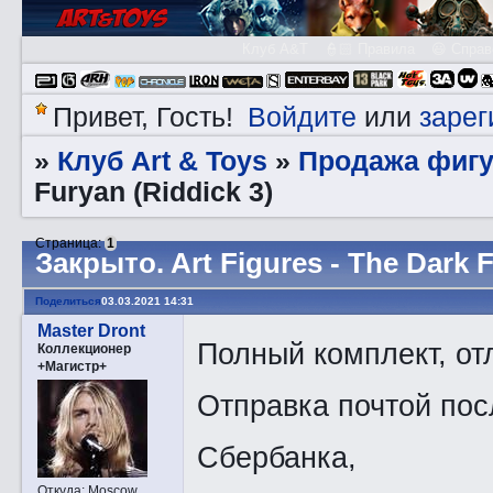
Клуб A&T
👮🏻 Правила
😃 Справ
Войдите
зарег
Привет, Гость!
или
Клуб Art & Toys
Продажа фигу
»
»
Furyan (Riddick 3)
Страница:
1
Закрытo. Art Figures - The Dark F
Поделиться
03.03.2021 14:31
Master Dront
Полный комплект, от
Коллекционер
+Магистр+
Отправка почтой пос
Сбербанка,
Откуда:
Moscow