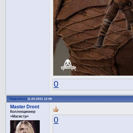
0
Поделиться
11.03.2021 12:08
Master Dront
Коллекционер
+Магистр+
0