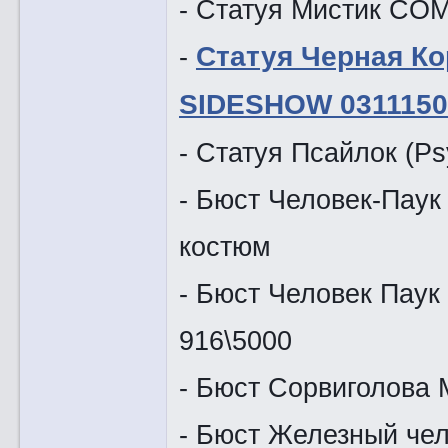
- Статуя Мистик C
-
Статуя Черная К
SIDESHOW 0311150
- Статуя Псайлок (P
- Бюст Человек-Паук 
костюм
- Бюст Человек Паук
916\5000
- Бюст Сорвиголова M
- Бюст Железный чело