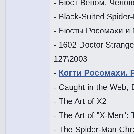
- Бюст Веном. Чело
- Black-Suited Spider
- Бюсты Росомахи и 
- 1602 Doctor Strang
127\2003
-
Когти Росомахи. 
- Caught in the Web;
- The Art of X2
- The Art of "X-Men":
- The Spider-Man Chro