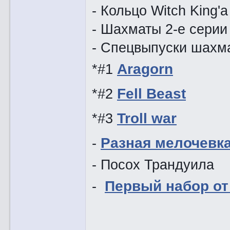
- Кольцо Witch King'а
- Шахматы 2-е серии 
- Спецвыпуски шахма
*#1
Aragorn
*#2
Fell Beast
*#3
Troll war
-
Разная мелочевк
- Посох Трандуила
-
Первый набор от