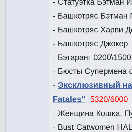
- Статуэтка Бэтман 
- Башкотряс Бэтман
- Башкотряс Харви Д
- Башкотряс Джокер
- Бэтаранг 0200\1500
- Бюсты Супермена о
-
Эксклюзивный на
Fatales"
5320/6000
- Женщина Кошка. П
- Bust Catwomen HA