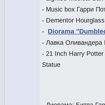
- Music box Гарри По
- Dementor Hourglass
-
Diorama "Dumble
- Лавка Оливандера 
- 21 Inch Harry Potte
Statue
- Диорама: Битва Га