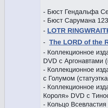
- Бюст Гендальфа Се
- Бюст Сарумана 123
-
LOTR RINGWRAIT
-
The LORD of the 
- Коллекционное изд
DVD с Аргонавтами (
- Коллекционное из
с Голумом (статуэтка
- Коллекционное изд
Короля» DVD с Тино
- Кольцо Всевластия