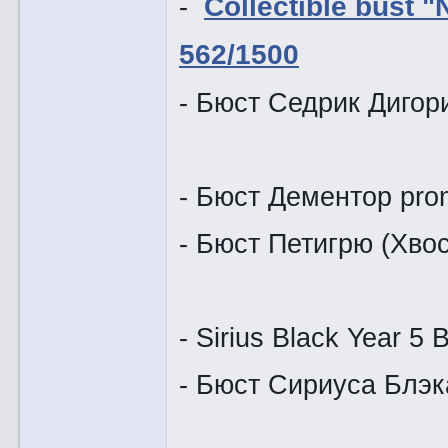
-
Collectible bust "
562/1500
- Бюст Се
- Бюст Дементор pro
- Бюст Пет
- Sirius Black Year 5 
- Бюст Сириус