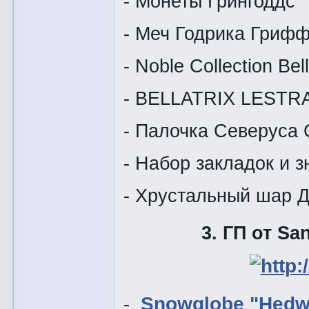
- Монеты Грингоддс
- Меч Годрика Гриф
- Noble Collection Bel
- BELLATRIX LEST
- Палочка Северуса
- Набор закладок и 
- Хрустальный шар 
3. ГП от S
-
Snowglobe "Hedwi