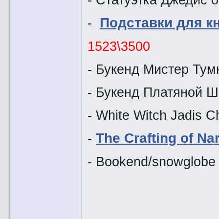
-
Подставки для к
1523\3500
- Букенд Мистер Тум
- Букенд Платяной Ш
- White Witch Jadis C
-
The Crafting of Na
- Bookend/snowglobe 