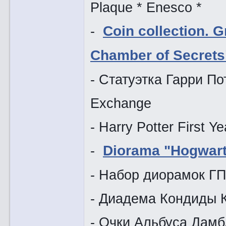
Plaque * Enesco *
-
Coin collection. G
Chamber of Secrets
- Статуэтка Гарри По
Exchange
- Harry Potter First 
-
Diorama "Hogwart
- Набор диорамок ГП
- Диадема Кондиды К
- Очки Альбуса Дам