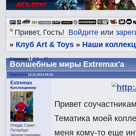
Клуб A&T
👮🏻 Правила
😃 Справ
Войдите
зарег
Привет, Гость!
или
Клуб Art & Toys
Наши коллекц
»
»
2
3
40
»
Страница:
1
…
Волшебные миры Extremax'a
Поделиться
12.11.2014 00:12
Extremax
Коллекционер
Привет соучастникам 
Тематика моей колле
Откуда:
Санкт-
меня кому-то еще инт
Петербург
Зарегистрирован
: