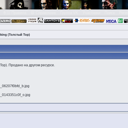
👮🏻 Правила
😃 Справочник
Группа VK
Участники
Поиск
Реги
iking (Толстый Тор)
Тор). Продано на другом ресурсе.