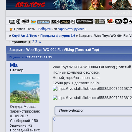
Клуб A&T
Привет, Гость!
Войдите
или
зарегистрируйтесь
.
»
Клуб Art & Toys
»
Продажа фигурок 1/6
»
Закрытo. Woo Toys WO-004 Fat V
2
3
»
Страница:
1
Закрытo. Woo Toys WO-004 Fat Viking (Толстый Тор)
Поделиться
27.02.2021 12:53
Mia
Woo Toys WO-004 WOO004 Fat Viking (Толстый 
Стажёр
Полный комплект с головой.
Новый, коробка запечатана.
12500 руб. + доставка по РФ.
Откуда:
Москва
Промо-фото:
Зарегистрирован
:
01.09.2017
0
Сообщений:
150
Уважение:
+2
Последний визит: