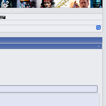
страция
Войти
1