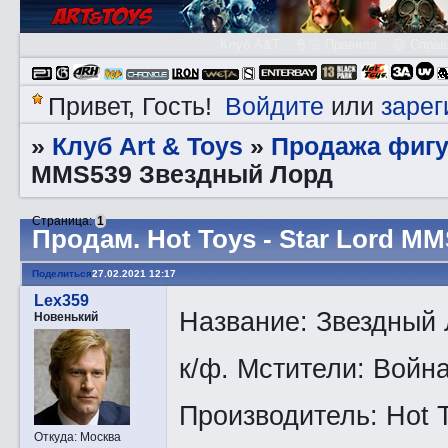
Клуб A&T
👮🏻 Правила
😃 Справ
Войдите
зарег
Привет, Гость!
или
Клуб Art & Toys
Продажа фигу
»
»
MMS539 Звездный Лорд
Страница:
1
Прoдам. Hot Toys - Star Lord 
Поделиться
27.02.2021 12:17
Lex359
Название: Звездный Л
Новенький
к/ф. Мстители: Война
Производитель: Hot 
Откуда:
Москва