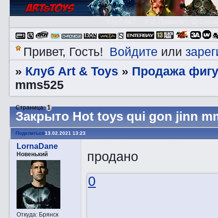
Клуб A&T
👮🏻 Правила
😃 Справ
Войдите
зарег
Привет, Гость!
или
Клуб Art & Toys
Продажа фигу
»
»
mms525
Страница:
1
Закрыто Hot toys qui gon jinn 
Поделиться
13.02.2021 13:23
LornaDane
продано
Новенький
0
Откуда:
Брянск