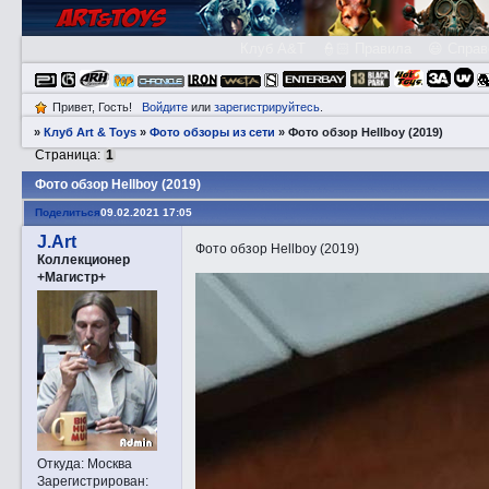
Клуб A&T
👮🏻 Правила
😃 Справ
Привет, Гость!
Войдите
или
зарегистрируйтесь
.
»
Клуб Art & Toys
»
Фото обзоры из сети
»
Фото обзор Hellboy (2019)
Страница:
1
Фото обзор Hellboy (2019)
Поделиться
09.02.2021 17:05
J.Art
Фото обзор Hellboy (2019)
Коллекционер
+Магистр+
Откуда:
Москва
Зарегистрирован
: