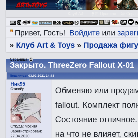
Клуб A&T
👮🏻 Правила
😃 Справ
Войдите
зарег
Привет, Гость!
или
Клуб Art & Toys
Продажа фигу
»
»
Страница:
1
Закрытo. ThreeZero Fallout X-01
Поделиться
03.02.2021 14:43
Ник95
Обменяю или продам 
Стажёр
fallout. Комплект пол
Состояние отличное.
Откуда:
Москва
на что не влияет, ск
Зарегистрирован
:
27.04.2020