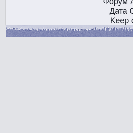
Форум A
Дата 
Keep o