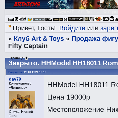
Клуб A&T
👮🏻 Правила
😃 Справ
Войдите
зарег
Привет, Гость!
или
Клуб Art & Toys
Продажа фигу
»
»
Fifty Captain
Страница:
1
Закрытo. HHModel HH18011 Rome 
Поделиться
26.01.2021 10:10
dav79
HHModel HH18011 Rom
Коллекционер
+Легионер+
Цена 19000р
Местоположение Ниж
Откуда:
Нижний
Тагил