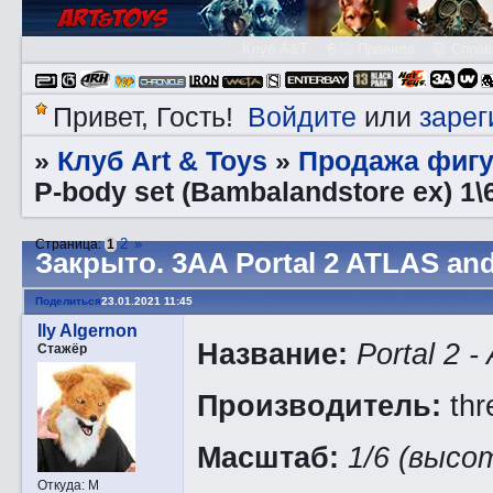
Клуб A&T
👮🏻 Правила
😃 Справ
Войдите
зарег
Привет, Гость!
или
Клуб Art & Toys
Продажа фигу
»
»
P-body set (Bambalandstore ex) 1\
2
»
Страница:
1
Закрытo. 3AA Portal 2 ATLAS and
Поделиться
23.01.2021 11:45
Ily Algernon
Название:
Portal 2 
Стажёр
Производитель:
thr
Масштаб:
1/6 (высо
Откуда:
М