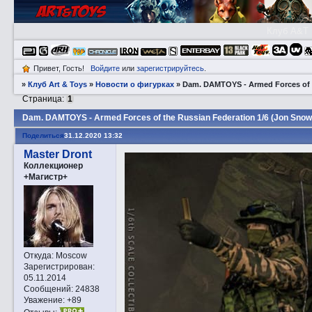
Клуб A&T
Привет, Гость!
Войдите
или
зарегистрируйтесь
.
»
Клуб Art & Toys
»
­Новости о фигурках
»
Dаm. DAMTOYS - Armed Forces of t
Страница:
1
Dаm. DAMTOYS - Armed Forces of the Russian Federation 1/6 (Jon Snow
Поделиться
31.12.2020 13:32
Master Dront
Коллекционер
+Магистр+
Откуда:
Moscow
Зарегистрирован
:
05.11.2014
Сообщений:
24838
Уважение:
+89