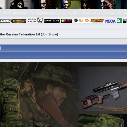
👮🏻 Правила
😃 Справочник
Группа VK
Участники
Поиск
Реги
he Russian Federation 1/6 (Jon Snow)
)