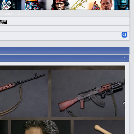
страция
Войти
1