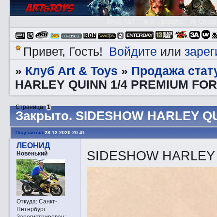
Клуб A&T
👮🏻 Правила
😃 Справ
Войдите
зарег
Привет, Гость!
или
Клуб Art & Toys
Продажа стату
»
»
HARLEY QUINN 1/4 PREMIUM FO
Страница:
1
Закрытo. SIDESHOW HARLEY Q
Поделиться
28.12.2020 20:41
ЛЕОНИД
SIDESHOW HARLEY Q
Новенький
Откуда:
Санкт-
Петербург
Зарегистрирован
: