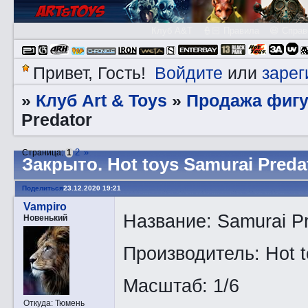
Клуб A&T
👮🏻 Правила
😃 Справ
Войдите
зарег
Привет, Гость!
или
Клуб Art & Toys
Продажа фигу
»
»
Predator
2
»
Страница:
1
Закрытo. Hot toys Samurai Preda
Поделиться
23.12.2020 19:21
Vampiro
Название: Samurai Pr
Новенький
Производитель: Hot t
Масштаб: 1/6
Откуда:
Тюмень