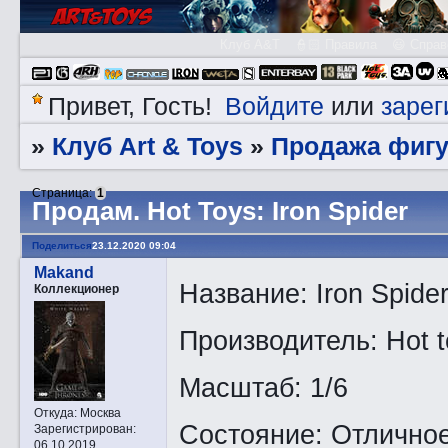
Клуб A&T
👮🏻 Правила
😃 Справ
Войдите
зарег
Привет, Гость!
или
Клуб Art & Toys
Продажа фигу
»
»
Страница:
1
Прoдам. Hot Toys: Iron Spider
Поделиться
23.12.2020 09:04
Makand
Название: Iron Spide
Коллекционер
Производитель: Hot t
Масштаб: 1/6
Откуда:
Москва
Состояние: Отличное
Зарегистрирован
:
06.10.2019