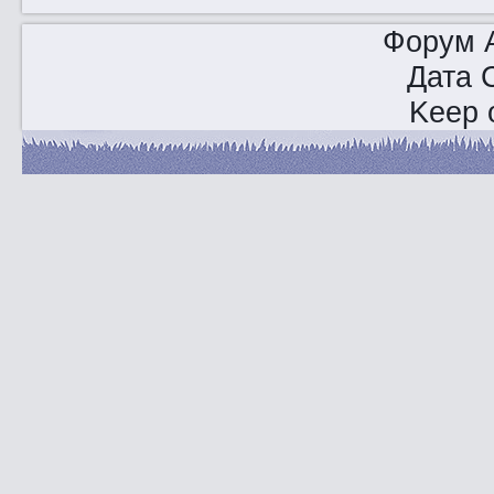
Форум A
Дата 
Keep o