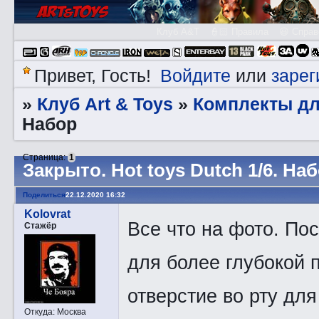
Клуб A&T
👮🏻 Правила
😃 Справ
Войдите
зарег
Привет, Гость!
или
Клуб Art & Toys
Комплекты дл
»
»
Набор
Страница:
1
Закрытo. Hot toys Dutch 1/6. На
Поделиться
22.12.2020 16:32
Kolovrat
Все что на фото. По
Стажёр
для более глубокой 
отверстие во рту для
Откуда:
Москва