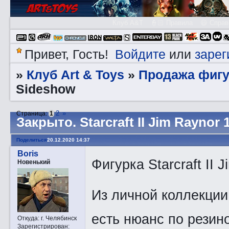
Клуб A&T
👮🏻 Правила
😃 Справ
Войдите
зарег
Привет, Гость!
или
Клуб Art & Toys
Продажа фигу
»
»
Sideshow
2
»
Страница:
1
Закрытo. Starcraft II Jim Raynor 
Поделиться
20.12.2020 14:37
Boris
Фигурка Starcraft II 
Новенький
Из личной коллекции
есть нюанс по резин
Откуда:
г. Челябинск
Зарегистрирован
: