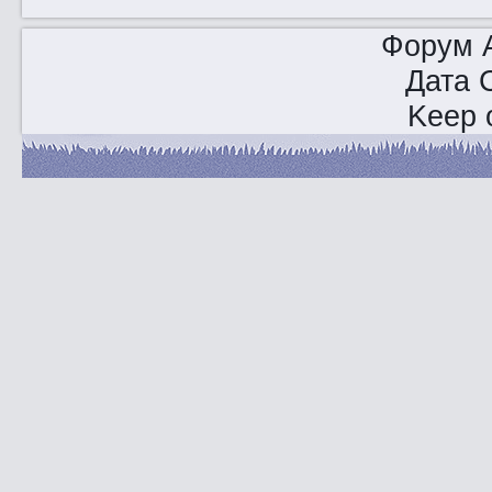
Форум A
Дата 
Keep o