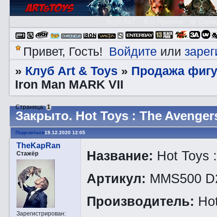
Клуб A&T
👮🏻 Правила
😃 Справ
Войдите
зарег
Привет, Гость!
или
Клуб Art & Toys
Продажа фигу
»
»
Iron Man MARK VII
Страница:
1
Закрытo. Hot Toys : The Avenger
Поделиться
19.12.2020 12:05
TheKapRan
Название:
Hot Toys 
Стажёр
Артикул:
MMS500 D
Производитель:
Hot
Зарегистрирован
: